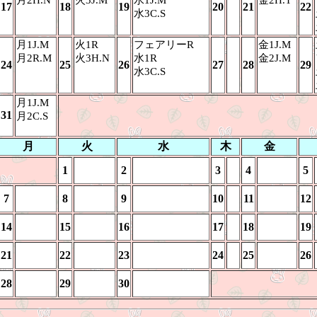
月2H.N
火3J.M
水1J.M
金2H.T
17
18
19
20
21
22
水3C.S
月1J.M
火1R
フェアリーR
金1J.M
月2R.M
火3H.N
水1R
金2J.M
24
25
26
27
28
29
水3C.S
月1J.M
31
月2C.S
月
火
水
木
金
1
2
3
4
5
7
8
9
10
11
12
14
15
16
17
18
19
21
22
23
24
25
26
28
29
30