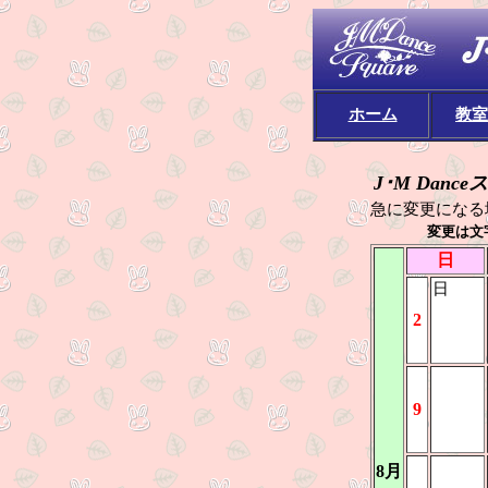
ホーム
教室
J･M Dance
ス
急に変更になる場
変更は文字
日
日
2
9
8月