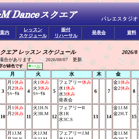
レッスン
振付
案内
発表会
資料
スケジュール
リハーサル
クエア レッスン スケジュール
2026/8
合があります。 2026/08/07 更新
が緑色です
★○×△□
月
火
水
木
金
月1
休み
火1
休み
フェアリー
休み
金1
休み
月2
休み
火3
休み
水1
休み
金2
休み
3
4
5
6
7
8
ﾘﾊｰｻﾙ
ﾘﾊｰｻﾙ
水3
休み
発表会
月1
休み
火1H.N
フェアリーR
金1J.M
月2
休み
火3R.M
水1R
金2H.T
10
11
12
13
14
15
水3C.S
月1J.M
火1J.M
フェアリーJ.M
金1J.M