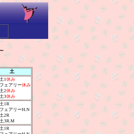
～
土
土1
休み
フェアリー
休み
土2
休み
土3
休み
土1R
フェアリーH.N
土2R
土3R.M
土1R